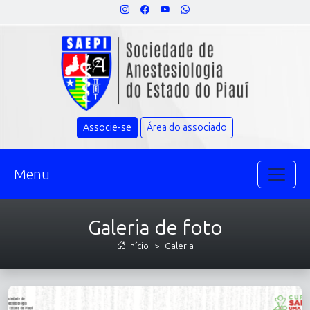
Associe-se
Área do associado
Menu
Galeria de foto
Início
Galeria